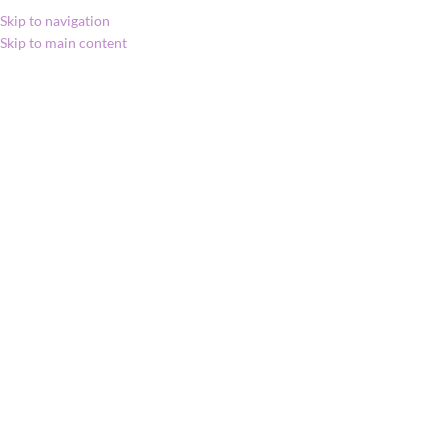
Skip to navigation
Skip to main content
MENU
Kezdőlap
»
Shop
»
doTERRA TerraZyme /
ZenGest TerraZyme
doTERRA TerraZyme /
ZenGest TerraZyme
360 product view
39 998
Ft
Click to enlarge
A ZenGest TerraZyme olyan