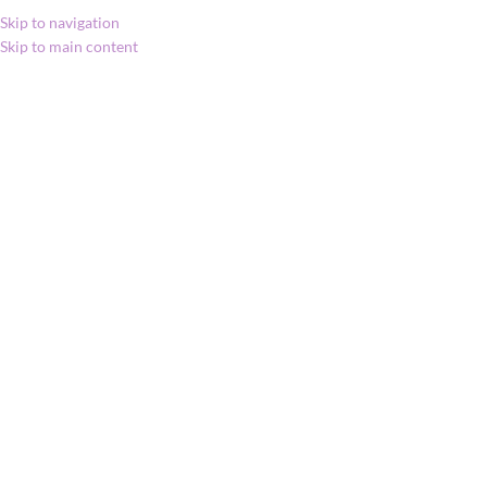
Skip to navigation
Skip to main content
MENU
Kezdőlap
»
Shop
»
do-
TERRA Motivate illóolaj
keverék
do-TERRA Motivate
illóolaj keverék
25 598
Ft
Click to enlarge
BÁTORÍTÓ KEVERÉK | 10 ml