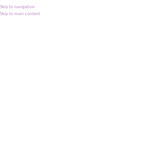
Skip to navigation
Skip to main content
MENU
Kezdőlap
»
Shop
»
doTERRA Jasmine Touch
/ Jázmin Touch illóolaj
doTERRA Jasmine
Touch / Jázmin Touch
illóolaj
Click to enlarge
49 998
Ft