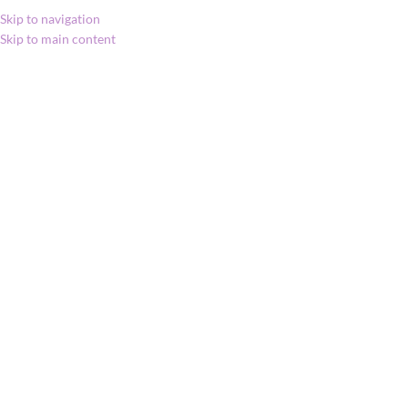
Skip to navigation
Skip to main content
MENU
Kezdőlap
»
Shop
»
doTERRA DDR Prime
illóolaj keverék
doTERRA DDR Prime
illóolaj keverék
43 998
Ft
Click to enlarge
REGENERÁLÓ KEVERÉK | 15