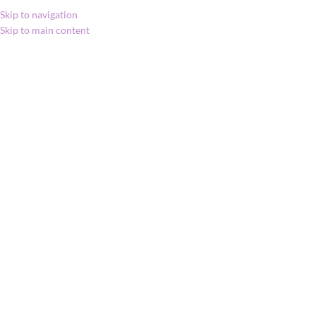
Skip to navigation
Skip to main content
MENU
Kezdőlap
»
Shop
»
doTERRA Beginner’s
Trio / Hármas
kezdőcsomag
doTERRA Beginner’s
Trio / Hármas
kezdőcsomag
Click to enlarge
65 998
Ft